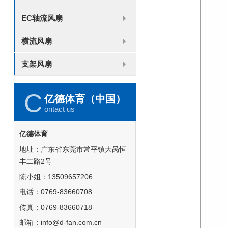
8025
8038
9225
9238
1225
1238
1738
1751
2260
EC轴流风扇
6025
8025
8038
9225
9238
1238
横流风扇
DC 030
支架风扇
3010
4010
5010
6010
6025
8015
5032碟形
8030碟形
9025
9025碟形
1225
1025碟形
1025
1225碟形
1525碟形
12538离心
C
亿德体育（中国）
ontact us
亿德体育
地址：广东省东莞市常平镇大呙恒
丰二路2号
陈小姐：13509657206
电话：0769-83660708
传真：0769-83660718
邮箱：info@d-fan.com.cn