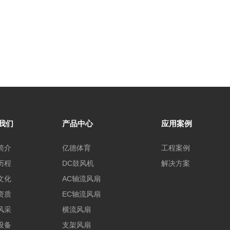
我们
产品中心
应用案例
简介
亿德体育
工程案例
历程
DC鼓风机
解决方案
文化
AC轴流风扇
资质
EC轴流风扇
风采
横流风扇
设备
支架风扇