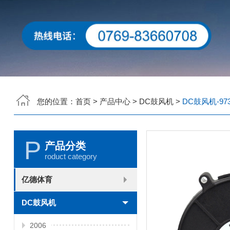
您的位置：
首页
>
产品中心
>
DC鼓风机
>
DC鼓风机-97
P
产品分类
roduct category
亿德体育
2006
2010
2507
2510
3006
3007
3010
3510
4007
4010-B
4015
4020
4028
4510
5010
5015
5020
5025
6010
6015
6020
6025
6038
7010
7015
7025
8010
8015
8025-A
8025-B
8038
9025-B
8020
9238
1225-A
1225-B
1232
1238-A
1238-B
1425
1751
20060
DC鼓风机
2006