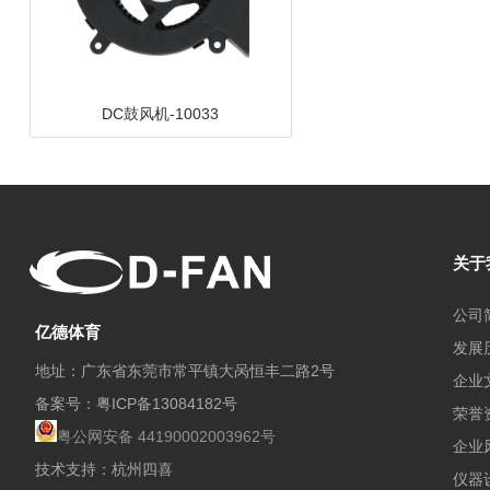
支架风扇-1225碟形
关于
公司
亿德体育
发展
地址：广东省东莞市常平镇大呙恒丰二路2号
企业
备案号：
粤ICP备13084182号
荣誉
支架风扇-1525碟形
粤公网安备 44190002003962号
企业
技术支持：杭州四喜
仪器