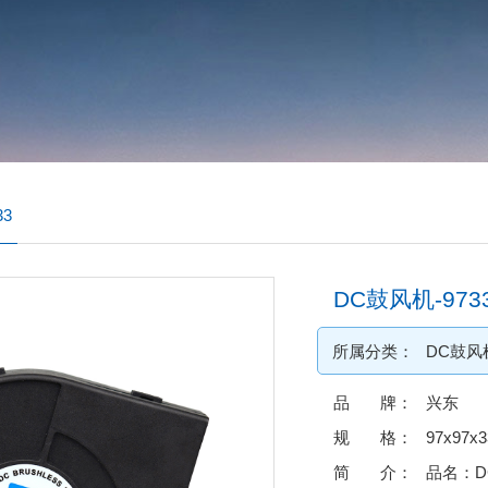
33
DC鼓风机-973
所属分类：
DC鼓风
品 牌：
兴东
规 格：
97x97x
简 介：
品名：D