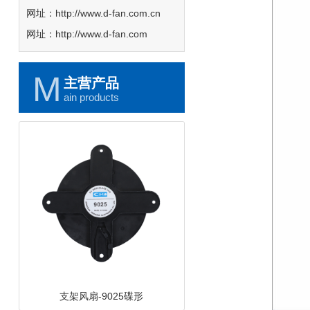
网址：http://www.d-fan.com.cn
网址：http://www.d-fan.com
M
主营产品
ain products
DC鼓风机-8030-B