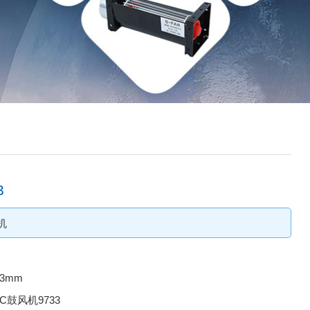
3
机
33mm
C鼓风机9733