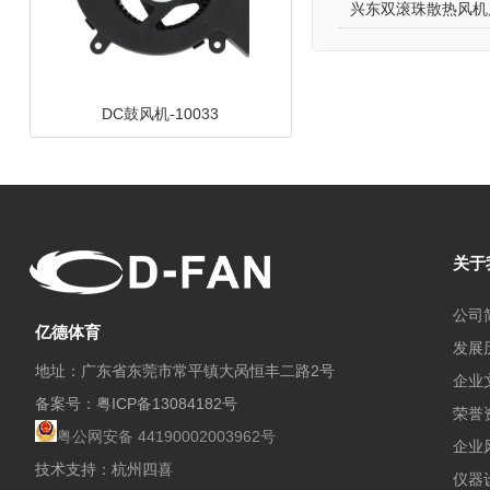
兴东双滚珠散热风机
DC鼓风机-10033
关于
公司
亿德体育
发展
地址：广东省东莞市常平镇大呙恒丰二路2号
企业
备案号：
粤ICP备13084182号
荣誉
支架风扇-1225碟形
粤公网安备 44190002003962号
企业
技术支持：杭州四喜
仪器