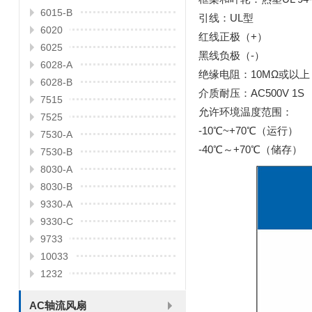
6015-B
引线：UL型
6020
红线正极（+）
6025
黑线负极（-）
6028-A
绝缘电阻：10MΩ或以上
6028-B
介质耐压：AC500V 1S
7515
允许环境温度范围：
7525
-10℃~+70℃（运行）
7530-A
-40℃～+70℃（储存）
7530-B
8030-A
8030-B
9330-A
9330-C
9733
10033
1232
AC轴流风扇