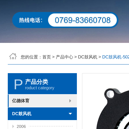
您的位置：
首页
>
产品中心
>
DC鼓风机
>
DC鼓风机-502
P
产品分类
roduct category
亿德体育
2006
2010
2507
2510
3006
3007
3010
3510
4007
4010-B
4015
4020
4028
4510
5010
5015
5020
5025
6010
6015
6020
6025
6038
7010
7015
7025
8010
8015
8025-A
8025-B
8038
9025-B
8020
9238
1225-A
1225-B
1232
1238-A
1238-B
1425
1751
20060
DC鼓风机
2006