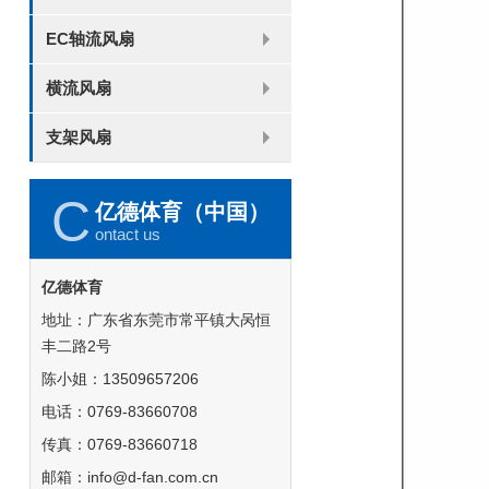
8025
8038
9225
9238
1225
1238
1738
1751
2260
EC轴流风扇
6025
8025
8038
9225
9238
1238
横流风扇
DC 030
支架风扇
3010
4010
5010
6010
6025
8015
5032碟形
8030碟形
9025
9025碟形
1225
1025碟形
1025
1225碟形
1525碟形
12538离心
C
亿德体育（中国）
ontact us
亿德体育
地址：广东省东莞市常平镇大呙恒
丰二路2号
陈小姐：13509657206
电话：0769-83660708
传真：0769-83660718
邮箱：info@d-fan.com.cn