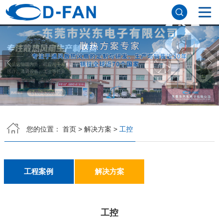
网站首页
关于我们
公司简介
董事长寄语
发展历程
公司优势
企业文化
荣誉资质
企业风采
仪器设备
视频中心
产品中心
亿德体育
DC鼓风机
AC轴流风扇
EC轴流风扇
横流风扇
支架风扇
应用案例
您的位置：
首页
>
解决方案
>
工控
工程案例
解决方案
新闻资讯
公司新闻
行业资讯
常见问题
工程案例
解决方案
亿德体育（中国）
工控
联系方式
客户留言
人才招聘